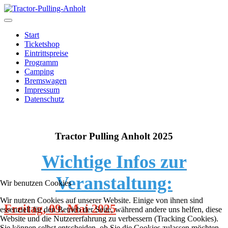
Start
Ticketshop
Eintrittspreise
Programm
Camping
Bremswagen
Impressum
Datenschutz
Tractor Pulling Anholt 2025
Wichtige Infos zur
Veranstaltung:
Wir benutzen Cookies
Wir nutzen Cookies auf unserer Website. Einige von ihnen sind
Freitag, 09. Mai 2025
essenziell für den Betrieb der Seite, während andere uns helfen, diese
Website und die Nutzererfahrung zu verbessern (Tracking Cookies).
Sie können selbst entscheiden, ob Sie die Cookies zulassen möchten.