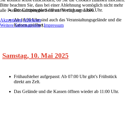
Bitte beachten Sie, dass bei einer Ablehnung womöglich nicht mehr
Der Campingplatz öffnet für euch um
13:00 Uhr
.
alle Funktionalitäten der Seite zur Verfügung stehen.
Ab
16:00 Uhr
sind auch das Veranstaltungsgelände und die
Akzeptieren
Ablehnen
Kassen geöffnet.
Weitere Informationen
|
Impressum
Samstag, 10. Mai 2025
Frühaufsteher aufgepasst: Ab
07:00 Uhr
gibt’s Frühstück
direkt am Zelt.
Das Gelände und die Kassen öffnen wieder ab
11:00 Uhr
.